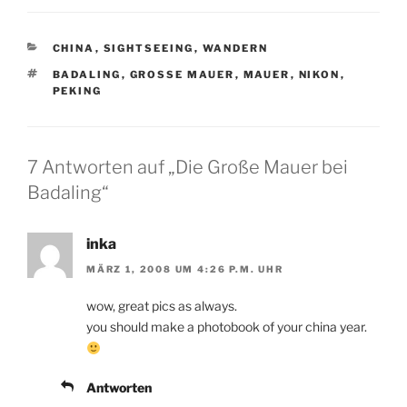
KATEGORIEN
CHINA
,
SIGHTSEEING
,
WANDERN
SCHLAGWÖRTER
BADALING
,
GROSSE MAUER
,
MAUER
,
NIKON
,
PEKING
7 Antworten auf „Die Große Mauer bei
Badaling“
inka
MÄRZ 1, 2008 UM 4:26 P.M. UHR
wow, great pics as always.
you should make a photobook of your china year.
Antworten