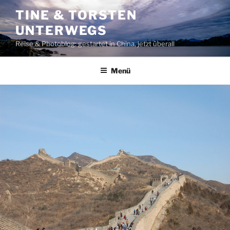
Zum
TINE & TORSTEN
Inhalt
UNTERWEGS
springen
Reise & Photoblog: gestartet in China, jetzt überall
Menü