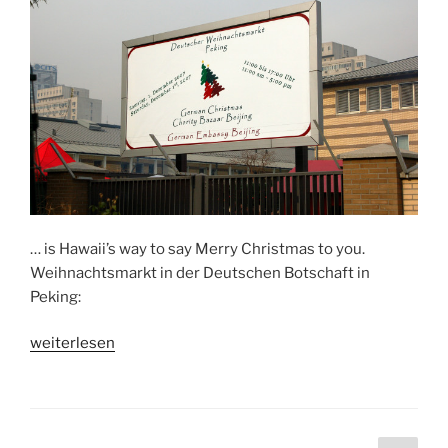
… is Hawaii’s way to say Merry Christmas to you.
Weihnachtsmarkt in der Deutschen Botschaft in
Peking:
„Mele
weiterlesen
Kalikimaka…
(Weihnachtsmarkt
in
der