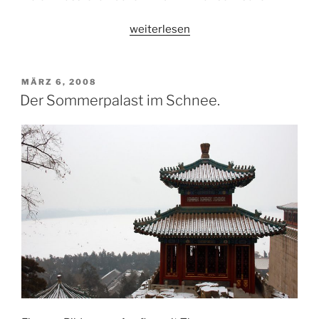
„Tian’anmen-
weiterlesen
Platz,
Himmelstempel,
Sommerpalast
VERÖFFENTLICHT
MÄRZ 6, 2008
AM
und
Der Sommerpalast im Schnee.
die
Mauer.“