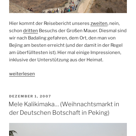
Hier kommt der Reisebericht unseres
zweiten
, nein,
schon
dritten
Besuchs der Großen Mauer. Diesmal sind
wir nach Badaling gefahren, dem Ort, den man von
Bejing am besten erreicht (und der damit in der Regel
am überfülltesten ist). Hier mal einige Impressionen,
inklusive der Unterstützung aus der Heimat.
„Die
weiterlesen
Große
Mauer
bei
VERÖFFENTLICHT
DEZEMBER 1, 2007
AM
Badaling“
Mele Kalikimaka… (Weihnachtsmarkt in
der Deutschen Botschaft in Peking)