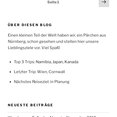
Seitennummerierung
Näch
Seite
1
Deutschen
Seit
der
Botschaft
Beiträge
in
Peking)“
ÜBER DIESEN BLOG
Einen kleinen Teil der Welt haben wir, ein Pärchen aus
Nürnberg, schon gesehen und stellen hier unsere
Lieblingsziele vor. Viel Spaß!
Top 3 Trips:
Namibia
,
Japan
,
Kanada
Letzter Trip: Wien, Cornwall
Nächstes Reiseziel: in Planung
NEUESTE BEITRÄGE