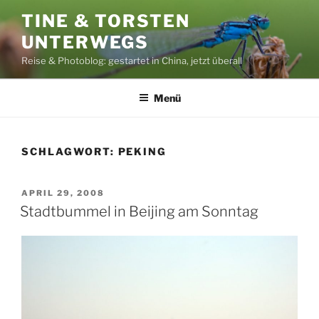
Zum
TINE & TORSTEN
Inhalt
UNTERWEGS
springen
Reise & Photoblog: gestartet in China, jetzt überall
Menü
SCHLAGWORT:
PEKING
VERÖFFENTLICHT
APRIL 29, 2008
AM
Stadtbummel in Beijing am Sonntag