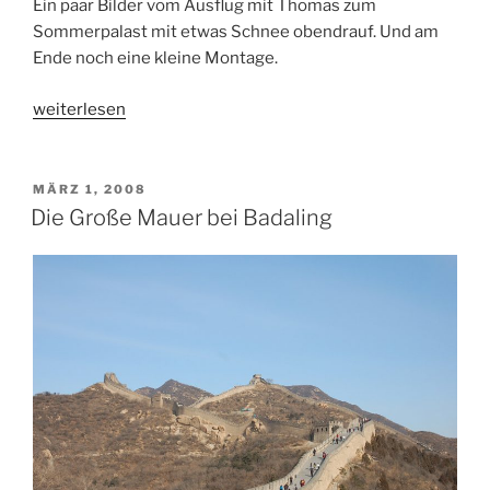
Ein paar Bilder vom Ausflug mit Thomas zum
Sommerpalast mit etwas Schnee obendrauf. Und am
Ende noch eine kleine Montage.
„Der
weiterlesen
Sommerpalast
im
Schnee.“
VERÖFFENTLICHT
MÄRZ 1, 2008
AM
Die Große Mauer bei Badaling