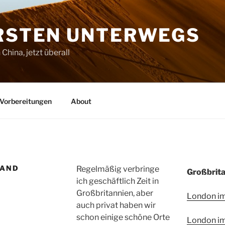
ORSTEN UNTERWEGS
China, jetzt überall
Vorbereitungen
About
AND
Regelmäßig verbringe
Großbrit
ich geschäftlich Zeit in
Großbritannien, aber
London i
auch privat haben wir
schon einige schöne Orte
London im