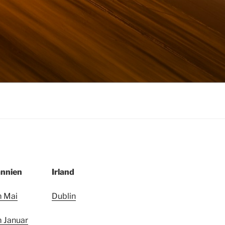
annien
Irland
m Mai
Dublin
 Januar