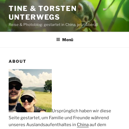
Zum
TINE & TORSTEN
Inhalt
UNTERWEGS
springen
Reise & Photoblog: gestartet in China, jetzt überall
Menü
ABOUT
Ursprünglich haben wir diese
Seite gestartet, um Familie und Freunde während
unseres Auslandsaufenthaltes in
China
auf dem