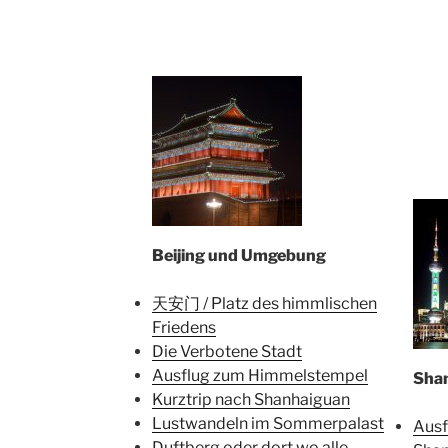
Beijing und Umgebung
天安门 / Platz des himmlischen
Friedens
Die Verbotene Stadt
Ausflug zum Himmelstempel
Sha
Kurztrip nach Shanhaiguan
Lustwandeln im Sommerpalast
Ausf
Duftberg oder dort wo alle