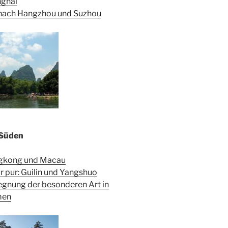
ghai
nach Hangzhou und Suzhou
 Süden
gkong und Macau
r pur: Guilin und Yangshuo
gnung der besonderen Art in
men