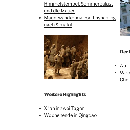
Himmelstempel, Sommerpalast
und die Mauer.
Mauerwanderung von Jinshanling
nach Simatai
Der
Auf 
Woch
Che
Weitere Highlights
Xi’an in zwei Tagen
Wochenende in Qingdao