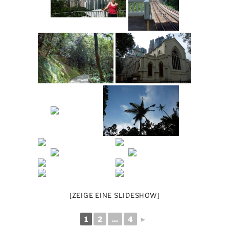
[ZEIGE EINE SLIDESHOW]
1
2
...
4
►