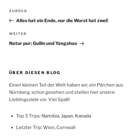
Beitragsnavigation
Vorheriger
ZURÜCK
Beitrag
Alles hat ein Ende, nur die Wurst hat zwei!
Nächster
WEITER
Beitrag
Natur pur: Guilin und Yangshuo
ÜBER DIESEN BLOG
Einen kleinen Teil der Welt haben wir, ein Pärchen aus
Nürnberg, schon gesehen und stellen hier unsere
Lieblingsziele vor. Viel Spaß!
Top 3 Trips:
Namibia
,
Japan
,
Kanada
Letzter Trip: Wien, Cornwall