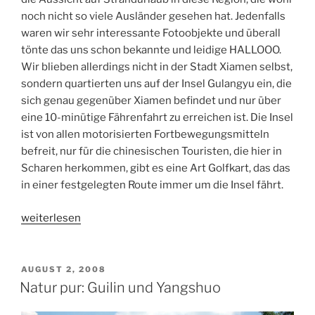
noch nicht so viele Ausländer gesehen hat. Jedenfalls
waren wir sehr interessante Fotoobjekte und überall
tönte das uns schon bekannte und leidige HALLOOO.
Wir blieben allerdings nicht in der Stadt Xiamen selbst,
sondern quartierten uns auf der Insel Gulangyu ein, die
sich genau gegenüber Xiamen befindet und nur über
eine 10-minütige Fährenfahrt zu erreichen ist. Die Insel
ist von allen motorisierten Fortbewegungsmitteln
befreit, nur für die chinesischen Touristen, die hier in
Scharen herkommen, gibt es eine Art Golfkart, das das
in einer festgelegten Route immer um die Insel fährt.
„Begegnung
weiterlesen
der
besonderen
Art
VERÖFFENTLICHT
AUGUST 2, 2008
AM
in
Natur pur: Guilin und Yangshuo
Xiamen“