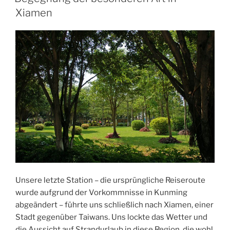
–
Xiamen
Olympia
2008“
Unsere letzte Station – die ursprüngliche Reiseroute
wurde aufgrund der Vorkommnisse in Kunming
abgeändert – führte uns schließlich nach Xiamen, einer
Stadt gegenüber Taiwans. Uns lockte das Wetter und
die Aussicht auf Strandurlaub in diese Region, die wohl