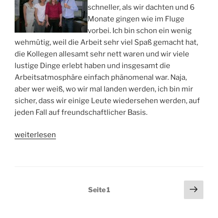
schneller, als wir dachten und 6
Monate gingen wie im Fluge
vorbei. Ich bin schon ein wenig
wehmütig, weil die Arbeit sehr viel Spaß gemacht hat,
die Kollegen allesamt sehr nett waren und wir viele
lustige Dinge erlebt haben und insgesamt die
Arbeitsatmosphäre einfach phänomenal war. Naja,
aber wer weiß, wo wir mal landen werden, ich bin mir
sicher, dass wir einige Leute wiedersehen werden, auf
jeden Fall auf freundschaftlicher Basis.
„Alles
weiterlesen
hat
ein
Ende,
nur
Seitennummerierung
Näch
Seite
1
die
Seit
der
Wurst
Beiträge
hat