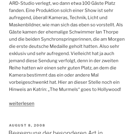
ARD-Studio verlegt, wo dann etwa 100 Gäste Platz
fanden. Eine Produktion solch einer Show ist sehr
aufregend, überall Kameras, Technik, Licht und
Maskenbildner, wie man sich das eben so vorstellt. Als
Gäste kamen der ehemalige Schwimmer Ian Thorpe
und die beiden Synchronspringerinnen, die am Morgen
die erste deutsche Medaille geholt hatten. Also sehr
exklusiv und sehr aufregend. Vielleicht hat ja auch
jemand diese Sendung verfolgt, denn in der zweiten
Reihe hatten wir einen sehr guten Platz, an dem die
Kamera bestimmt das ein oder andere Mal
vorbeigeschwenkt hat. Hier an dieser Stelle noch ein
Hinweis an Katrin: „The Murmels“ goes to Hollywood!
„Mama,
weiterlesen
wir
sind
im
VERÖFFENTLICHT
AUGUST 8, 2008
AM
Fernsehen!
Begegnung der besonderen Art in