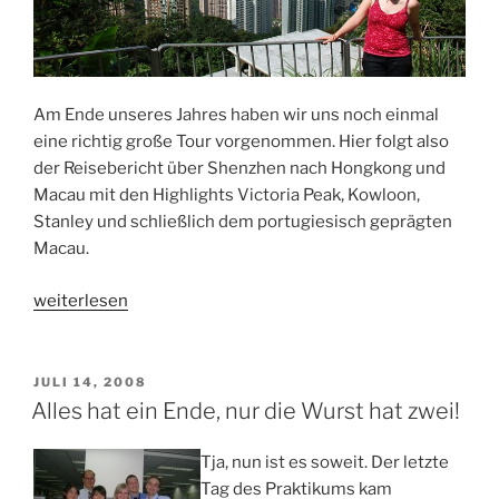
Am Ende unseres Jahres haben wir uns noch einmal
eine richtig große Tour vorgenommen. Hier folgt also
der Reisebericht über Shenzhen nach Hongkong und
Macau mit den Highlights Victoria Peak, Kowloon,
Stanley und schließlich dem portugiesisch geprägten
Macau.
„Hongkong
weiterlesen
und
Macau“
VERÖFFENTLICHT
JULI 14, 2008
AM
Alles hat ein Ende, nur die Wurst hat zwei!
Tja, nun ist es soweit. Der letzte
Tag des Praktikums kam