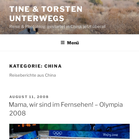
Zum
TINE & TORSTEN
Inhalt
UNTERWEGS
springen
Reise & Photoblog: gestartet in China, jetzt überall
Menü
KATEGORIE:
CHINA
Reiseberichte aus China
VERÖFFENTLICHT
AUGUST 11, 2008
AM
Mama, wir sind im Fernsehen! – Olympia
2008