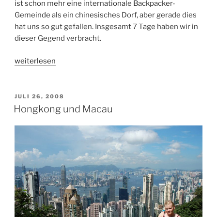
ist schon mehr eine internationale Backpacker-
Gemeinde als ein chinesisches Dorf, aber gerade dies
hat uns so gut gefallen. Insgesamt 7 Tage haben wir in
dieser Gegend verbracht.
„Natur
weiterlesen
pur:
Guilin
und
VERÖFFENTLICHT
JULI 26, 2008
AM
Yangshuo“
Hongkong und Macau