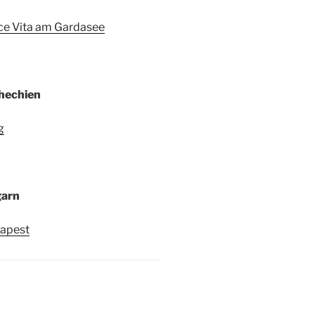
ce Vita am Gardasee
hechien
g
arn
apest