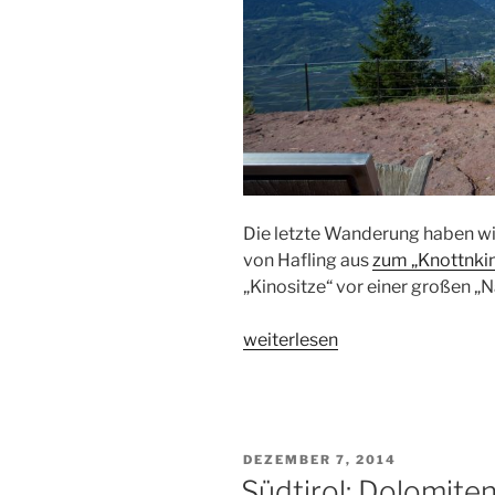
Die letzte Wanderung haben wir
von Hafling aus
zum „Knottnki
„Kinositze“ vor einer großen „
„Südtirol:
weiterlesen
Knottnkino“
VERÖFFENTLICHT
DEZEMBER 7, 2014
AM
Südtirol: Dolomite