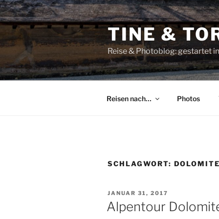
Zum
Inhalt
TINE & T
springen
Reise & Photoblog: gestartet in 
Reisen nach…
Photos
SCHLAGWORT:
DOLOMIT
VERÖFFENTLICHT
JANUAR 31, 2017
AM
Alpentour Dolomite