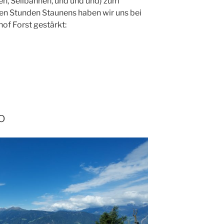
n, Seilbahnen, und und und) zum
n Stunden Staunens haben wir uns bei
hof Forst gestärkt:
o