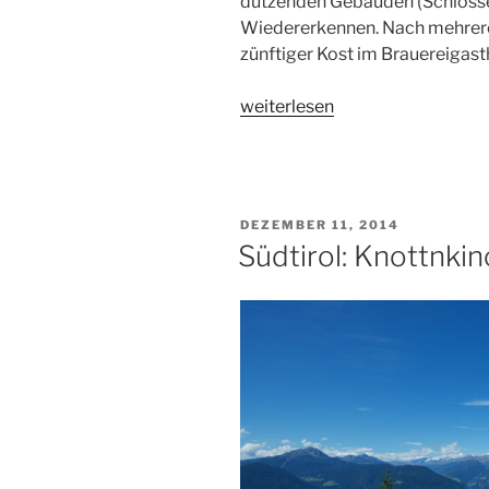
dutzenden Gebäuden (Schlösse
Wiedererkennen. Nach mehrere
zünftiger Kost im Brauereigast
„Südtirol:
weiterlesen
Eisenbahnwelt
Rabland
&
Timmelsjoch“
VERÖFFENTLICHT
DEZEMBER 11, 2014
AM
Südtirol: Knottnkin