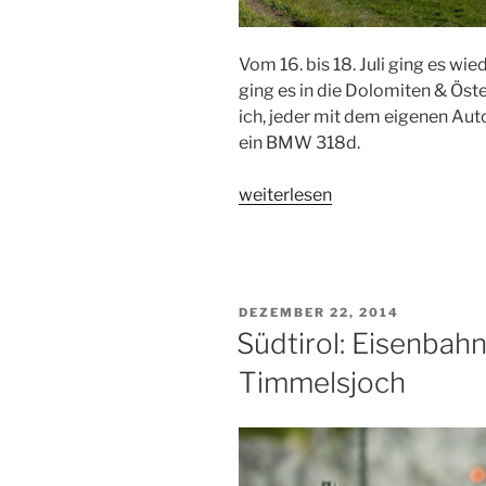
Vom 16. bis 18. Juli ging es wi
ging es in die Dolomiten & Öst
ich, jeder mit dem eigenen Au
ein BMW 318d.
„Alpentour
weiterlesen
Dolomiten
&
Österreich“
VERÖFFENTLICHT
DEZEMBER 22, 2014
AM
Südtirol: Eisenbah
Timmelsjoch