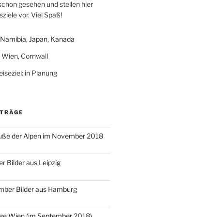
schon gesehen und stellen hier
ziele vor. Viel Spaß!
Namibia
,
Japan
,
Kanada
: Wien, Cornwall
iseziel: in Planung
ITRÄGE
ße der Alpen im November 2018
r Bilder aus Leipzig
mber Bilder aus Hamburg
age Wien (im September 2018)