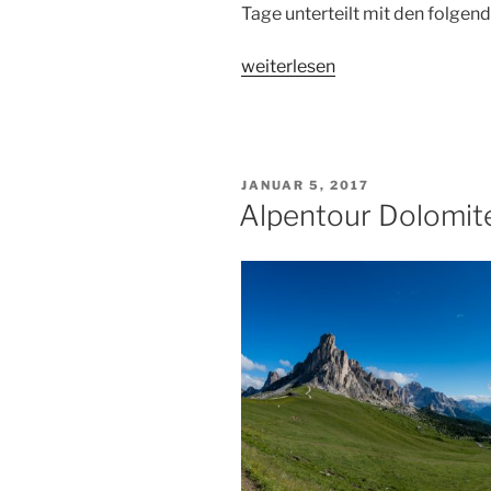
Tage unterteilt mit den folgen
„Alpentour
weiterlesen
Dolomiten
&
Südtirol“
VERÖFFENTLICHT
JANUAR 5, 2017
AM
Alpentour Dolomit