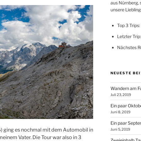
aus Nürnberg, 
unsere Lieblings
Top 3 Trips:
Letzter Trip
Nächstes Re
NEUESTE BE
Wandern am Fu
Juli 23, 2019
Ein paar Oktobe
Juni 8, 2019
Ein paar Septe
6) ging es nochmal mit dem Automobil in
Juni 5, 2019
meinem Vater. Die Tour war also in 3
Zweieinhalb T