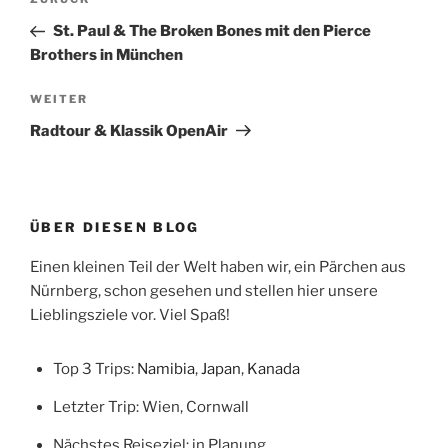
Vorheriger
Beitrag
St. Paul & The Broken Bones mit den Pierce
Brothers in München
Nächster
WEITER
Beitrag
Radtour & Klassik OpenAir
ÜBER DIESEN BLOG
Einen kleinen Teil der Welt haben wir, ein Pärchen aus
Nürnberg, schon gesehen und stellen hier unsere
Lieblingsziele vor. Viel Spaß!
Top 3 Trips:
Namibia
,
Japan
,
Kanada
Letzter Trip: Wien, Cornwall
Nächstes Reiseziel: in Planung