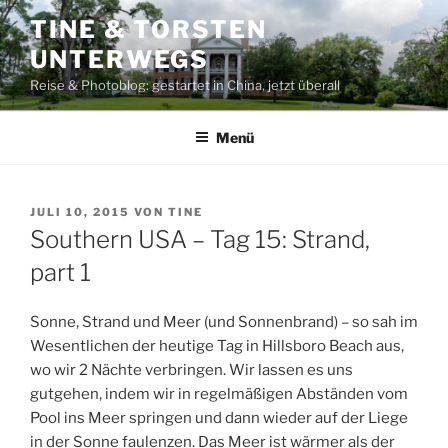
Zum
TINE & TORSTEN
Inhalt
UNTERWEGS
springen
Reise & Photoblog: gestartet in China, jetzt überall
Menü
VERÖFFENTLICHT
JULI 10, 2015
VON
TINE
AM
Southern USA – Tag 15: Strand,
part 1
Sonne, Strand und Meer (und Sonnenbrand) – so sah im
Wesentlichen der heutige Tag in Hillsboro Beach aus,
wo wir 2 Nächte verbringen. Wir lassen es uns
gutgehen, indem wir in regelmäßigen Abständen vom
Pool ins Meer springen und dann wieder auf der Liege
in der Sonne faulenzen. Das Meer ist wärmer als der