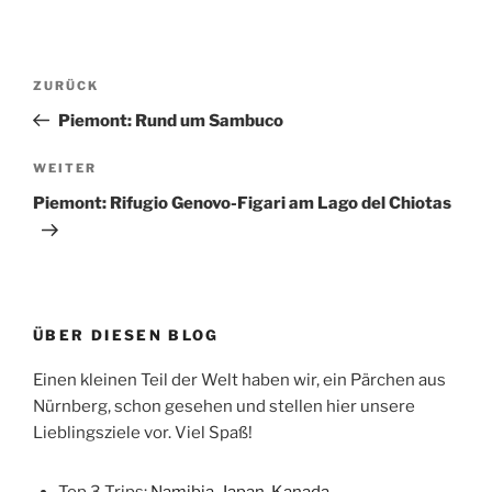
Beitragsnavigation
Vorheriger
ZURÜCK
Beitrag
Piemont: Rund um Sambuco
Nächster
WEITER
Beitrag
Piemont: Rifugio Genovo-Figari am Lago del Chiotas
ÜBER DIESEN BLOG
Einen kleinen Teil der Welt haben wir, ein Pärchen aus
Nürnberg, schon gesehen und stellen hier unsere
Lieblingsziele vor. Viel Spaß!
Top 3 Trips:
Namibia
,
Japan
,
Kanada