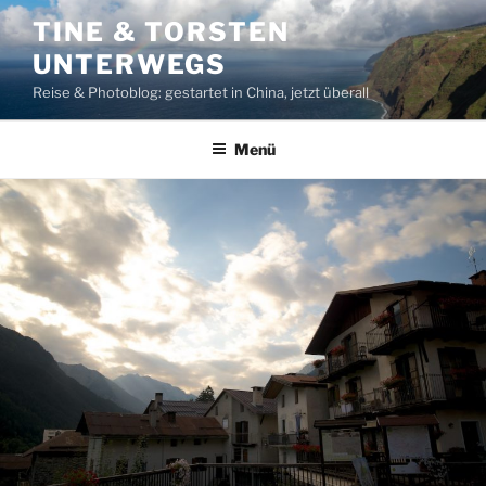
Zum
TINE & TORSTEN
Inhalt
UNTERWEGS
springen
Reise & Photoblog: gestartet in China, jetzt überall
Menü