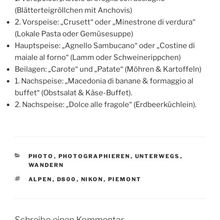
(Blätterteigröllchen mit Anchovis)
2. Vorspeise: „Crusett“ oder „Minestrone di verdura“
(Lokale Pasta oder Gemüsesuppe)
Hauptspeise: „Agnello Sambucano“ oder „Costine di
maiale al forno“ (Lamm oder Schweinerippchen)
Beilagen: „Carote“ und „Patate“ (Möhren & Kartoffeln)
1. Nachspeise: „Macedonia di banane & formaggio al
buffet“ (Obstsalat & Käse-Buffet).
2. Nachspeise: „Dolce alle fragole“ (Erdbeerküchlein).
KATEGORIEN
PHOTO
,
PHOTOGRAPHIEREN
,
UNTERWEGS
,
WANDERN
SCHLAGWÖRTER
ALPEN
,
D800
,
NIKON
,
PIEMONT
Schreibe einen Kommentar