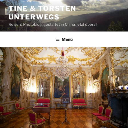
Zum
TINE & TORSTEN
Inhalt
UNTERWEGS
springen
Reise & Photoblog: gestartet in China, jetzt überall
Menü