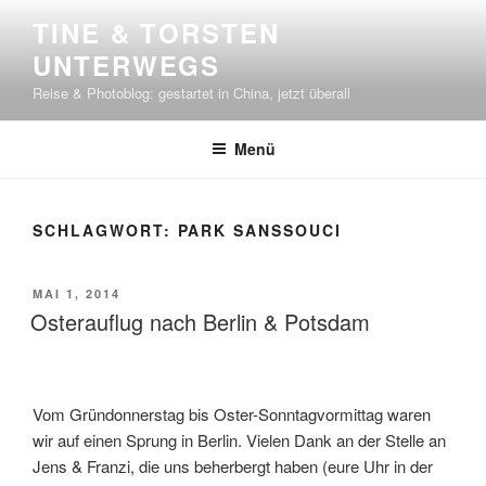
Zum
TINE & TORSTEN
Inhalt
UNTERWEGS
springen
Reise & Photoblog: gestartet in China, jetzt überall
Menü
SCHLAGWORT:
PARK SANSSOUCI
VERÖFFENTLICHT
MAI 1, 2014
AM
Osterauflug nach Berlin & Potsdam
Vom Gründonnerstag bis Oster-Sonntagvormittag waren
wir auf einen Sprung in Berlin. Vielen Dank an der Stelle an
Jens & Franzi, die uns beherbergt haben (eure Uhr in der