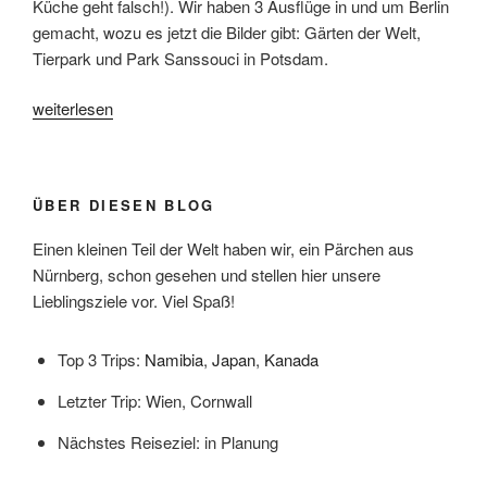
Küche geht falsch!). Wir haben 3 Ausflüge in und um Berlin
gemacht, wozu es jetzt die Bilder gibt: Gärten der Welt,
Tierpark und Park Sanssouci in Potsdam.
„Osterauflug
weiterlesen
nach
Berlin
&
ÜBER DIESEN BLOG
Potsdam“
Einen kleinen Teil der Welt haben wir, ein Pärchen aus
Nürnberg, schon gesehen und stellen hier unsere
Lieblingsziele vor. Viel Spaß!
Top 3 Trips:
Namibia
,
Japan
,
Kanada
Letzter Trip: Wien, Cornwall
Nächstes Reiseziel: in Planung