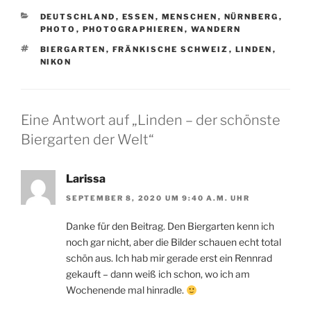
KATEGORIEN
DEUTSCHLAND
,
ESSEN
,
MENSCHEN
,
NÜRNBERG
,
PHOTO
,
PHOTOGRAPHIEREN
,
WANDERN
SCHLAGWÖRTER
BIERGARTEN
,
FRÄNKISCHE SCHWEIZ
,
LINDEN
,
NIKON
Eine Antwort auf „Linden – der schönste
Biergarten der Welt“
Larissa
SEPTEMBER 8, 2020 UM 9:40 A.M. UHR
Danke für den Beitrag. Den Biergarten kenn ich
noch gar nicht, aber die Bilder schauen echt total
schön aus. Ich hab mir gerade erst ein Rennrad
gekauft – dann weiß ich schon, wo ich am
Wochenende mal hinradle.