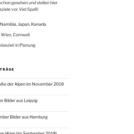
schon gesehen und stellen hier
ziele vor. Viel Spaß!
Namibia
,
Japan
,
Kanada
: Wien, Cornwall
iseziel: in Planung
ITRÄGE
ße der Alpen im November 2018
r Bilder aus Leipzig
mber Bilder aus Hamburg
age Wien (im September 2018)