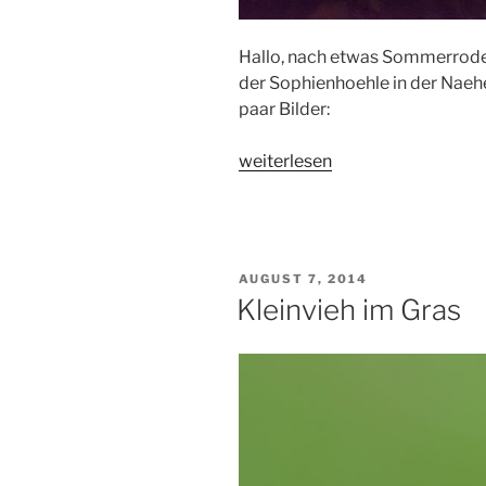
Hallo, nach etwas Sommerrodeln
der Sophienhoehle in der Naehe
paar Bilder:
„Besuch
weiterlesen
der
Sophienhöhle
in
der
VERÖFFENTLICHT
AUGUST 7, 2014
Fränkischen
AM
Kleinvieh im Gras
Schweiz“