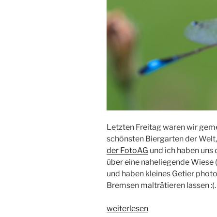
Letzten Freitag waren wir gem
schönsten Biergarten der Wel
der FotoAG
und ich haben uns 
über eine naheliegende Wiese 
und haben kleines Getier phot
Bremsen malträtieren lassen :(.
„Kleinvieh
weiterlesen