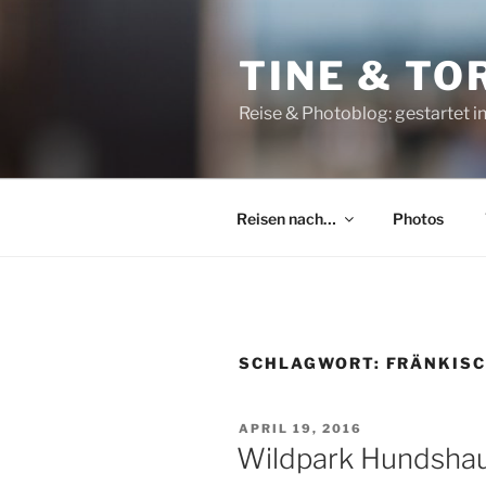
Zum
Inhalt
TINE & T
springen
Reise & Photoblog: gestartet in 
Reisen nach…
Photos
SCHLAGWORT:
FRÄNKISC
VERÖFFENTLICHT
APRIL 19, 2016
AM
Wildpark Hundsha