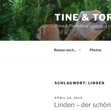
Zum
Inhalt
TINE & T
springen
Reise & Photoblog: gestartet in 
Reisen nach…
Photos
SCHLAGWORT:
LINDEN
VERÖFFENTLICHT
APRIL 23, 2015
AM
Linden – der schön