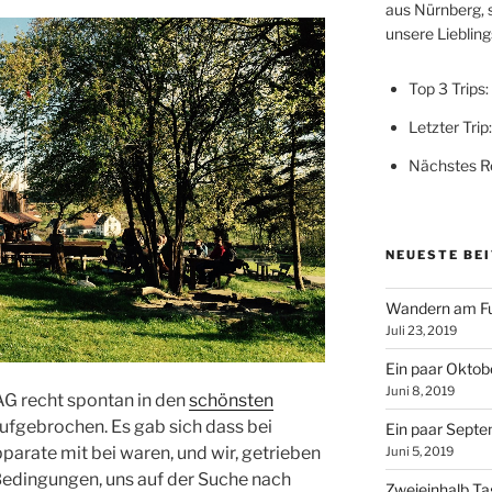
aus Nürnberg, 
unsere Lieblings
Top 3 Trips:
Letzter Trip
Nächstes Re
NEUESTE BE
Wandern am Fu
Juli 23, 2019
Ein paar Oktobe
Juni 8, 2019
AG recht spontan in den
schönsten
ufgebrochen. Es gab sich dass bei
Ein paar Septe
arate mit bei waren, und wir, getrieben
Juni 5, 2019
edingungen, uns auf der Suche nach
Zweieinhalb T