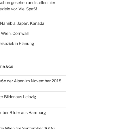
schon gesehen und stellen hier
ziele vor. Viel Spaß!
Namibia
,
Japan
,
Kanada
: Wien, Cornwall
iseziel: in Planung
ITRÄGE
ße der Alpen im November 2018
r Bilder aus Leipzig
mber Bilder aus Hamburg
age Wien (im September 2018)