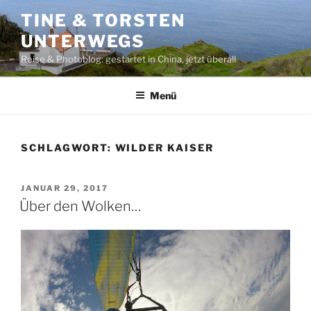
Zum
TINE & TORSTEN
Inhalt
UNTERWEGS
springen
Reise & Photoblog: gestartet in China, jetzt überall
Menü
SCHLAGWORT:
WILDER KAISER
VERÖFFENTLICHT
JANUAR 29, 2017
AM
Über den Wolken…