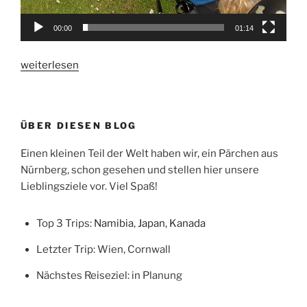
00:00
01:14
„Über
weiterlesen
den
Wolken…“
ÜBER DIESEN BLOG
Einen kleinen Teil der Welt haben wir, ein Pärchen aus
Nürnberg, schon gesehen und stellen hier unsere
Lieblingsziele vor. Viel Spaß!
Top 3 Trips:
Namibia
,
Japan
,
Kanada
Letzter Trip: Wien, Cornwall
Nächstes Reiseziel: in Planung