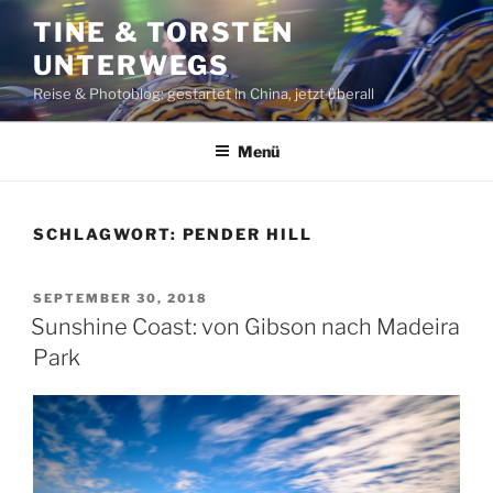
Zum
TINE & TORSTEN
Inhalt
UNTERWEGS
springen
Reise & Photoblog: gestartet in China, jetzt überall
Menü
SCHLAGWORT:
PENDER HILL
VERÖFFENTLICHT
SEPTEMBER 30, 2018
AM
Sunshine Coast: von Gibson nach Madeira
Park