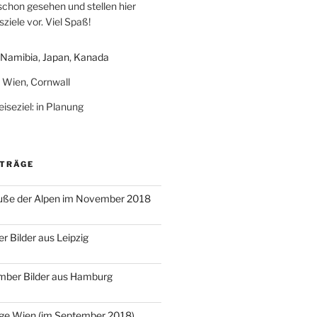
schon gesehen und stellen hier
ziele vor. Viel Spaß!
Namibia
,
Japan
,
Kanada
: Wien, Cornwall
iseziel: in Planung
ITRÄGE
ße der Alpen im November 2018
r Bilder aus Leipzig
mber Bilder aus Hamburg
age Wien (im September 2018)