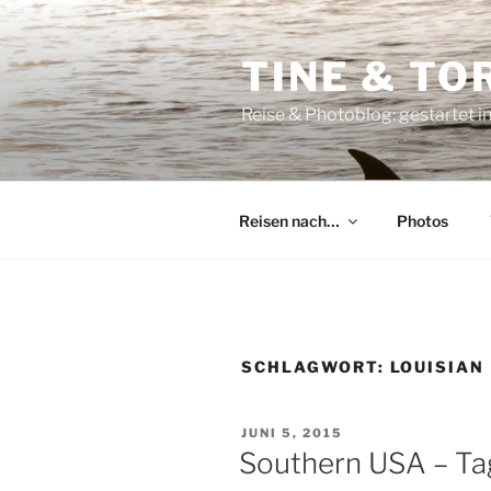
Zum
Inhalt
TINE & T
springen
Reise & Photoblog: gestartet in 
Reisen nach…
Photos
SCHLAGWORT:
LOUISIAN
VERÖFFENTLICHT
JUNI 5, 2015
AM
Southern USA – Tag