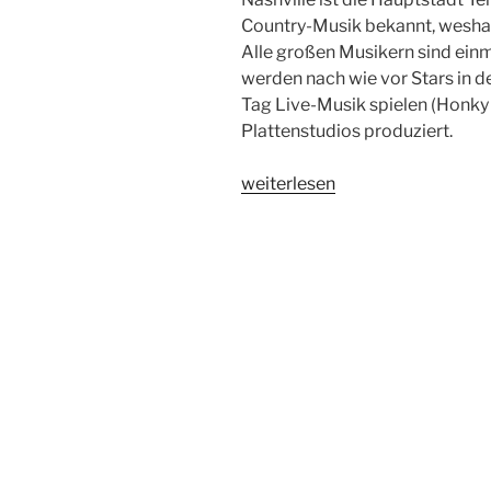
Country-Musik bekannt, weshalb
Alle großen Musikern sind ein
werden nach wie vor Stars in de
Tag Live-Musik spielen (Honky 
Plattenstudios produziert.
„Southern
weiterlesen
USA
–
Tag
4:
Nashville“