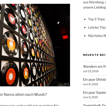
aus Nürnberg, 
unsere Lieblings
Top 3 Trips:
Letzter Trip
Nächstes Re
NEUESTE BE
Wandern am Fu
Juli 23, 2019
Ein paar Oktobe
Juni 8, 2019
Ein paar Septe
der Name allein nach Musik?
Juni 5, 2019
Zweieinhalb T
ennessees und wohl am meisten für