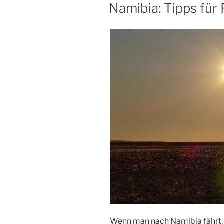
AM
Namibia: Tipps für
Wenn man nach Namibia fährt,