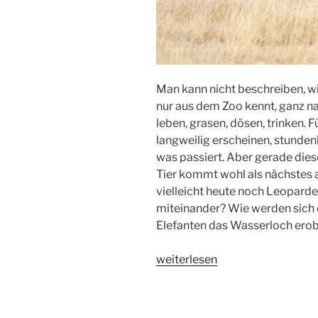
Man kann nicht beschreiben, wie
nur aus dem Zoo kennt, ganz nah
leben, grasen, dösen, trinken. 
langweilig erscheinen, stunden
was passiert. Aber gerade die
Tier kommt wohl als nächstes
vielleicht heute noch Leopar
miteinander? Wie werden sich d
Elefanten das Wasserloch ero
„Namibia:
weiterlesen
der
Osten
des