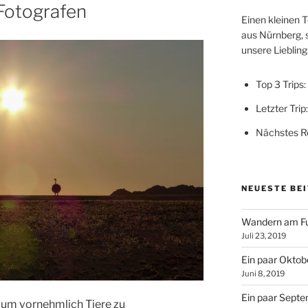
 Fotografen
Einen kleinen T
aus Nürnberg, 
unsere Lieblings
Top 3 Trips:
Letzter Trip
Nächstes Re
NEUESTE BE
Wandern am Fu
Juli 23, 2019
Ein paar Oktobe
Juni 8, 2019
Ein paar Septe
 um vornehmlich Tiere zu