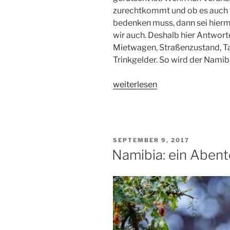
zurechtkommt und ob es auch wi
bedenken muss, dann sei hierm
wir auch. Deshalb hier Antwort
Mietwagen, Straßenzustand, Ta
Trinkgelder. So wird der Namib
„Namibia:
weiterlesen
praktische
Hinweise
zu
Mietwagen,
VERÖFFENTLICHT
SEPTEMBER 9, 2017
Sicherheit,
AM
Namibia: ein Abent
Kleidung
und
Trinkgeldern“