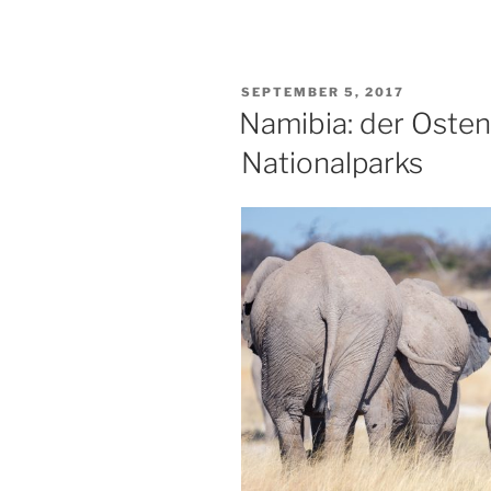
Abenteuer
geht
zu
VERÖFFENTLICHT
SEPTEMBER 5, 2017
Ende“
AM
Namibia: der Osten
Nationalparks