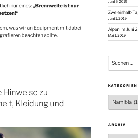
Juni 5, 2019
lich nur eines:
„Brennweite ist nur
Zweieinhalb T
setzen!“
Juni 1, 2019
em, was wir an Equipment mit dabei
Alpen im Juni 
rafieren beachten sollte.
Mai 1, 2019
Suchen
nach:
KATEGORIEN
e Hinweise zu
Kategorien
eit, Kleidung und
ARCHIV
Archiv