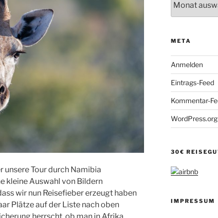
META
Anmelden
Eintrags-Feed
Kommentar-Fe
WordPress.org
30€ REISEG
er unsere Tour durch Namibia
e kleine Auswahl von Bildern
dass wir nun Reisefieber erzeugt haben
IMPRESSUM
aar Plätze auf der Liste nach oben
icherung herrscht, ob man in Afrika