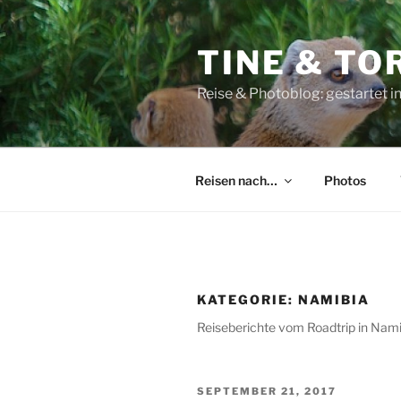
Zum
Inhalt
TINE & T
springen
Reise & Photoblog: gestartet in 
Reisen nach…
Photos
KATEGORIE:
NAMIBIA
Reiseberichte vom Roadtrip in Nami
VERÖFFENTLICHT
SEPTEMBER 21, 2017