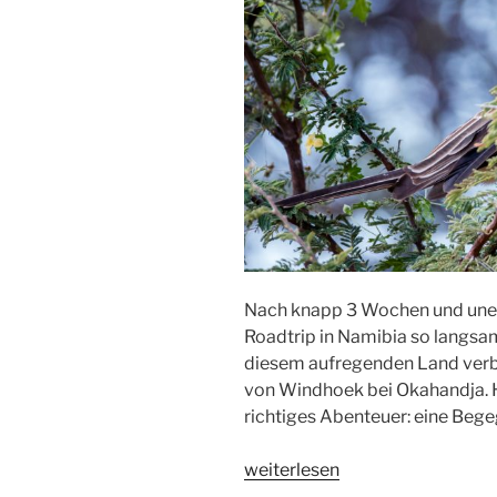
Nach knapp 3 Wochen und unend
Roadtrip in Namibia so langsam
diesem aufregenden Land verb
von Windhoek bei Okahandja. H
richtiges Abenteuer: eine Beg
„Namibia:
weiterlesen
ein