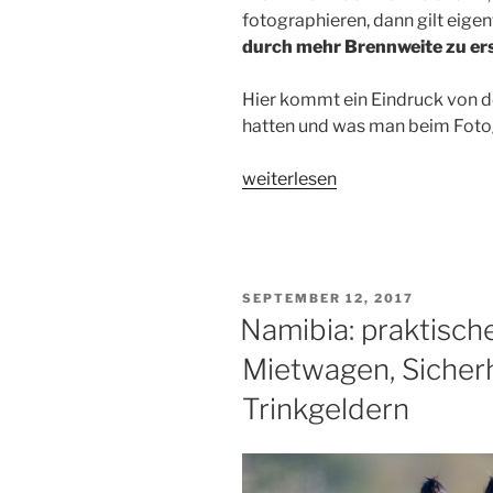
fotographieren, dann gilt eigent
durch mehr Brennweite zu er
Hier kommt ein Eindruck von d
hatten und was man beim Fotog
„Namibia:
weiterlesen
Tipps
für
Fotografen“
VERÖFFENTLICHT
SEPTEMBER 12, 2017
AM
Namibia: praktisch
Mietwagen, Sicherh
Trinkgeldern