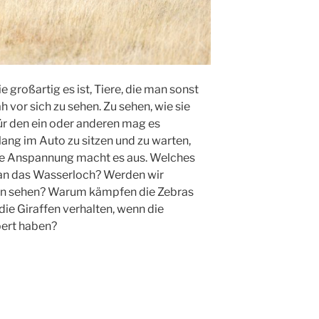
 großartig es ist, Tiere, die man sonst
 vor sich zu sehen. Zu sehen, wie sie
Für den ein oder anderen mag es
lang im Auto zu sitzen und zu warten,
se Anspannung macht es aus. Welches
 an das Wasserloch? Werden wir
den sehen? Warum kämpfen die Zebras
ie Giraffen verhalten, wenn die
bert haben?