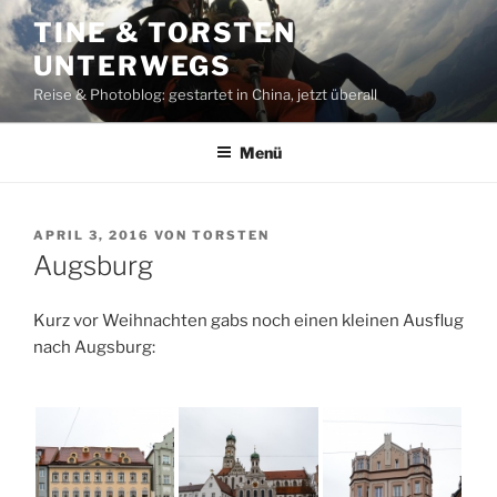
Zum
TINE & TORSTEN
Inhalt
UNTERWEGS
springen
Reise & Photoblog: gestartet in China, jetzt überall
Menü
VERÖFFENTLICHT
APRIL 3, 2016
VON
TORSTEN
AM
Augsburg
Kurz vor Weihnachten gabs noch einen kleinen Ausflug
nach Augsburg: