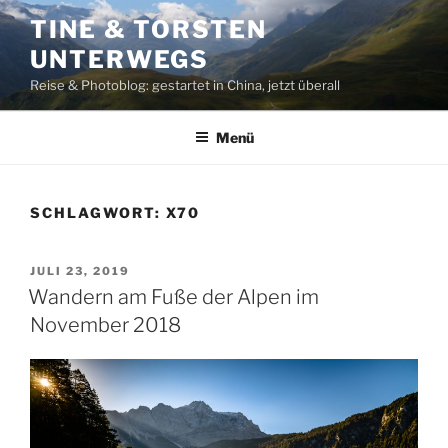
Zum
TINE & TORSTEN
Inhalt
UNTERWEGS
springen
Reise & Photoblog: gestartet in China, jetzt überall
Menü
SCHLAGWORT:
X70
VERÖFFENTLICHT
JULI 23, 2019
AM
Wandern am Fuße der Alpen im
November 2018