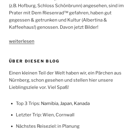
(z.B. Hofburg, Schloss Schönbrunn) angesehen, sind im
Prater mit Dem Riesenrad™ gefahren, haben gut
gegessen & getrunken und Kultur (Albertina &
Kaffeehaus!) genossen. Davon jetzt Bilder!
„Zweieinhalb
weiterlesen
Tage
Wien
ÜBER DIESEN BLOG
(im
September
Einen kleinen Teil der Welt haben wir, ein Pärchen aus
2018)“
Nürnberg, schon gesehen und stellen hier unsere
Lieblingsziele vor. Viel Spaß!
Top 3 Trips:
Namibia
,
Japan
,
Kanada
Letzter Trip: Wien, Cornwall
Nächstes Reiseziel: in Planung