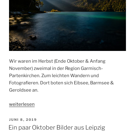
Wir waren im Herbst (Ende Oktober & Anfang
November) zweimal in der Region Garmisch-
Partenkirchen. Zum leichten Wandern und
Fotografieren. Dort boten sich Eibsee, Barmsee &
Geroldsee an.
„Wandern
weiterlesen
am
Fuße
VERÖFFENTLICHT
JUNI 8, 2019
AM
der
Ein paar Oktober Bilder aus Leipzig
Alpen