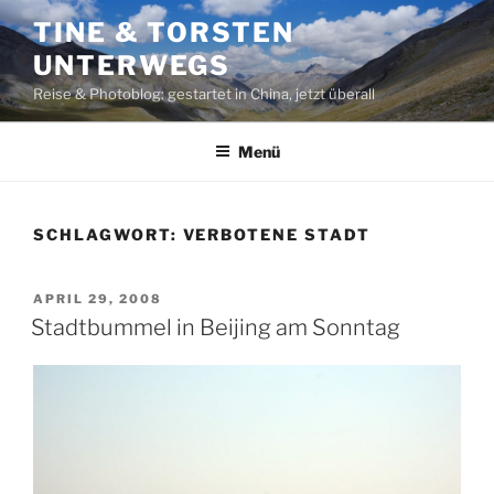
Zum
TINE & TORSTEN
Inhalt
UNTERWEGS
springen
Reise & Photoblog: gestartet in China, jetzt überall
Menü
SCHLAGWORT:
VERBOTENE STADT
VERÖFFENTLICHT
APRIL 29, 2008
AM
Stadtbummel in Beijing am Sonntag