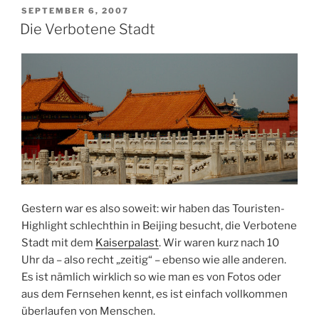
am
VERÖFFENTLICHT
SEPTEMBER 6, 2007
AM
Sonntag“
Die Verbotene Stadt
Gestern war es also soweit: wir haben das Touristen-
Highlight schlechthin in Beijing besucht, die Verbotene
Stadt mit dem
Kaiserpalast
. Wir waren kurz nach 10
Uhr da – also recht „zeitig“ – ebenso wie alle anderen.
Es ist nämlich wirklich so wie man es von Fotos oder
aus dem Fernsehen kennt, es ist einfach vollkommen
überlaufen von Menschen.