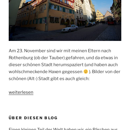
Am 23. November sind wir mit meinen Eltern nach
Rothenburg (ob der Tauber) gefahren, und da etwas in
dieser schönen Stadt herumspaziert (und haben auch
wohlschmeckende Haxen gegessen
). Bilder von der
schönen (Alt-) Stadt gibt es auch gleich:
„Rothenburg
weiterlesen
ob
der
Tauber
ÜBER DIESEN BLOG
im
November“
Einen kleinen Teil der Welt haben wir, ein Pärchen aus