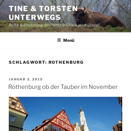
Zum
TINE & TORSTEN
Inhalt
UNTERWEGS
springen
Reise & Photoblog: gestartet in China, jetzt überall
Menü
SCHLAGWORT:
ROTHENBURG
VERÖFFENTLICHT
JANUAR 3, 2015
AM
Rothenburg ob der Tauber im November