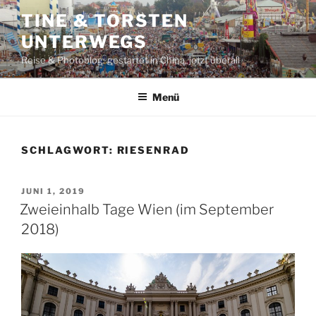
Zum
TINE & TORSTEN
Inhalt
UNTERWEGS
springen
Reise & Photoblog: gestartet in China, jetzt überall
Menü
SCHLAGWORT:
RIESENRAD
VERÖFFENTLICHT
JUNI 1, 2019
AM
Zweieinhalb Tage Wien (im September
2018)