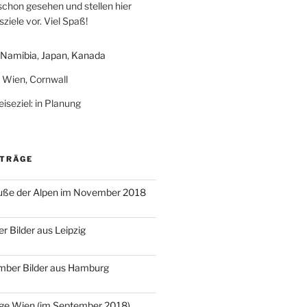
schon gesehen und stellen hier
ziele vor. Viel Spaß!
Namibia
,
Japan
,
Kanada
: Wien, Cornwall
iseziel: in Planung
ITRÄGE
ße der Alpen im November 2018
r Bilder aus Leipzig
mber Bilder aus Hamburg
age Wien (im September 2018)