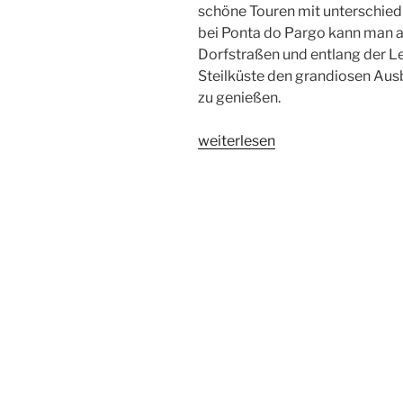
schöne Touren mit unterschied
bei Ponta do Pargo kann man a
Dorfstraßen und entlang der L
Steilküste den grandiosen Aus
zu genießen.
„Madeira:
weiterlesen
Leuchtturm-
Wanderung
im
Westen“