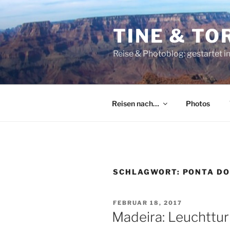
Zum
Inhalt
TINE & T
springen
Reise & Photoblog: gestartet in 
Reisen nach…
Photos
SCHLAGWORT:
PONTA DO
VERÖFFENTLICHT
FEBRUAR 18, 2017
AM
Madeira: Leuchtt