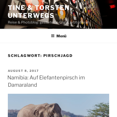
Zum
TINE & TORSTEN
Inhalt
UNTERWEGS
springen
Reise & Photoblog: gestartet in China, jetzt überall
Menü
SCHLAGWORT:
PIRSCHJAGD
VERÖFFENTLICHT
AUGUST 8, 2017
AM
Namibia: Auf Elefantenpirsch im
Damaraland