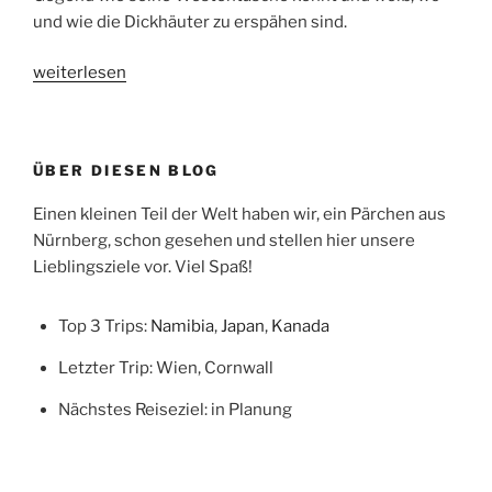
und wie die Dickhäuter zu erspähen sind.
„Namibia:
weiterlesen
Auf
Elefantenpirsch
im
ÜBER DIESEN BLOG
Damaraland“
Einen kleinen Teil der Welt haben wir, ein Pärchen aus
Nürnberg, schon gesehen und stellen hier unsere
Lieblingsziele vor. Viel Spaß!
Top 3 Trips:
Namibia
,
Japan
,
Kanada
Letzter Trip: Wien, Cornwall
Nächstes Reiseziel: in Planung