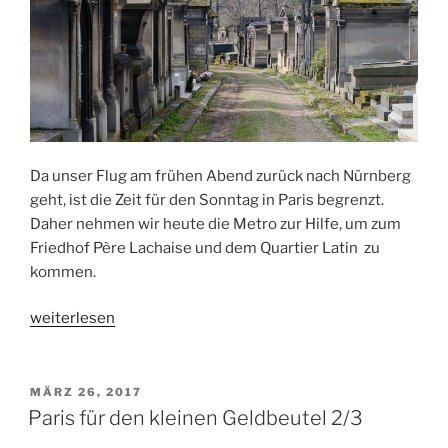
Da unser Flug am frühen Abend zurück nach Nürnberg
geht, ist die Zeit für den Sonntag in Paris begrenzt.
Daher nehmen wir heute die Metro zur Hilfe, um zum
Friedhof Père Lachaise und dem Quartier Latin zu
kommen.
„Paris
weiterlesen
für
den
kleinen
VERÖFFENTLICHT
MÄRZ 26, 2017
AM
Geldbeutel
Paris für den kleinen Geldbeutel 2/3
3/3“