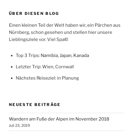
den
kleinen
ÜBER DIESEN BLOG
Geldbeutel
1/3“
Einen kleinen Teil der Welt haben wir, ein Pärchen aus
Nürnberg, schon gesehen und stellen hier unsere
Lieblingsziele vor. Viel Spaß!
Top 3 Trips:
Namibia
,
Japan
,
Kanada
Letzter Trip: Wien, Cornwall
Nächstes Reiseziel: in Planung
NEUESTE BEITRÄGE
Wandern am Fuße der Alpen im November 2018
Juli 23, 2019