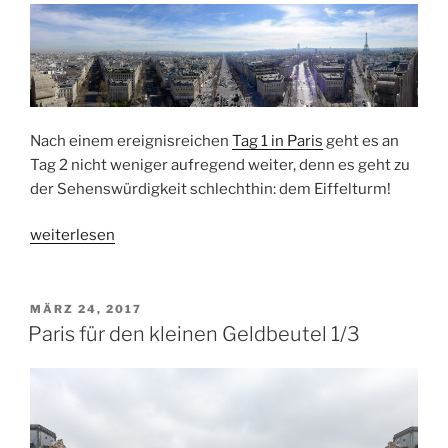
Nach einem ereignisreichen
Tag 1 in Paris
geht es an
Tag 2 nicht weniger aufregend weiter, denn es geht zu
der Sehenswürdigkeit schlechthin: dem Eiffelturm!
„Paris
weiterlesen
für
den
kleinen
VERÖFFENTLICHT
MÄRZ 24, 2017
AM
Geldbeutel
Paris für den kleinen Geldbeutel 1/3
2/3“