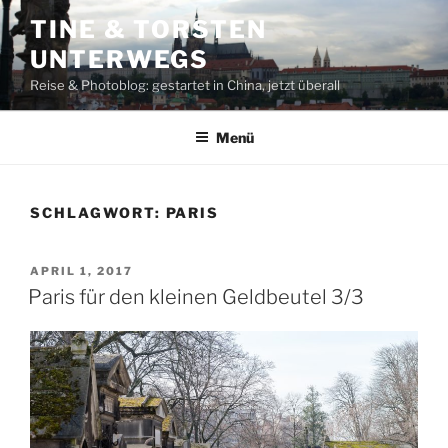
Zum
TINE & TORSTEN
Inhalt
UNTERWEGS
springen
Reise & Photoblog: gestartet in China, jetzt überall
Menü
SCHLAGWORT:
PARIS
VERÖFFENTLICHT
APRIL 1, 2017
AM
Paris für den kleinen Geldbeutel 3/3