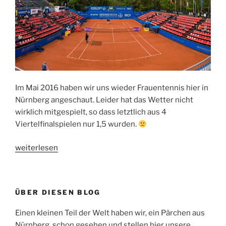
Im Mai 2016 haben wir uns wieder Frauentennis hier in
Nürnberg angeschaut. Leider hat das Wetter nicht
wirklich mitgespielt, so dass letztlich aus 4
Viertelfinalspielen nur 1,5 wurden.
„Nürnberger
weiterlesen
Versicherungscup
2016“
ÜBER DIESEN BLOG
Einen kleinen Teil der Welt haben wir, ein Pärchen aus
Nürnberg, schon gesehen und stellen hier unsere