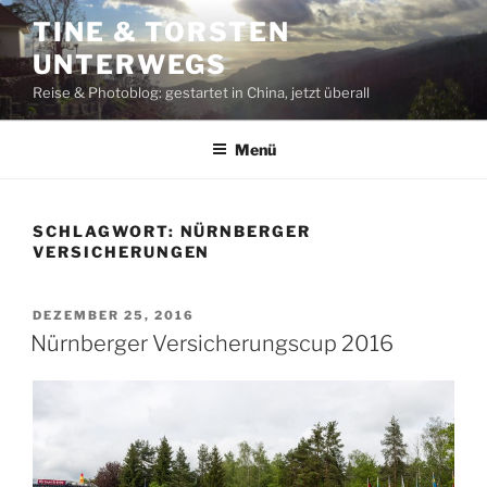
Zum
TINE & TORSTEN
Inhalt
UNTERWEGS
springen
Reise & Photoblog: gestartet in China, jetzt überall
Menü
SCHLAGWORT:
NÜRNBERGER
VERSICHERUNGEN
VERÖFFENTLICHT
DEZEMBER 25, 2016
AM
Nürnberger Versicherungscup 2016