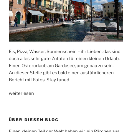
Eis, Pizza, Wasser, Sonnenschein – ihr Lieben, das sind
doch alles sehr gute Zutaten für einen kleinen Urlaub.
Einen Osterurlaub am Gardasee, um genau zu sein.
An dieser Stelle gibt es bald einen ausführlicheren
Bericht mit Fotos. Stay tuned.
„Dolce
weiterlesen
Vita!“
ÜBER DIESEN BLOG
Einen kleinen Teil der Welt haben wir, ein Pärchen aus