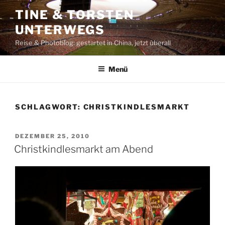
Zum
TINE & TORSTEN
Inhalt
UNTERWEGS
springen
Reise & Photoblog: gestartet in China, jetzt überall
Menü
SCHLAGWORT:
CHRISTKINDLESMARKT
VERÖFFENTLICHT
DEZEMBER 25, 2010
AM
Christkindlesmarkt am Abend