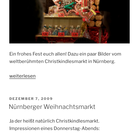
Ein frohes Fest euch allen! Dazu ein paar Bilder vom
weltberühmten Christkindlesmarkt in Nürnberg.
„Christkindlesmarkt
weiterlesen
am
Abend“
VERÖFFENTLICHT
DEZEMBER 7, 2009
AM
Nürnberger Weihnachtsmarkt
Ja der heißt natürlich Christkindlesmarkt.
Impressionen eines Donnerstag-Abends: