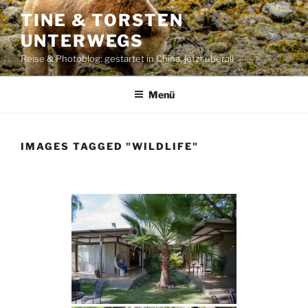
Zum
TINE & TORSTEN
Inhalt
UNTERWEGS
springen
Reise & Photoblog: gestartet in China, jetzt überall
Menü
IMAGES TAGGED "WILDLIFE"