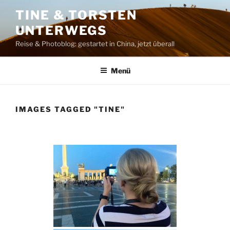
Zum
TINE & TORSTEN
Inhalt
UNTERWEGS
springen
Reise & Photoblog: gestartet in China, jetzt überall
Menü
IMAGES TAGGED "TINE"